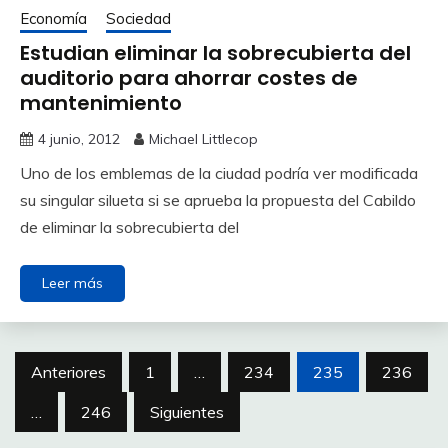
Economía
Sociedad
Estudian eliminar la sobrecubierta del
auditorio para ahorrar costes de
mantenimiento
4 junio, 2012
Michael Littlecop
Uno de los emblemas de la ciudad podría ver modificada
su singular silueta si se aprueba la propuesta del Cabildo
de eliminar la sobrecubierta del
Leer más
Paginación
Anteriores
1
…
234
235
236
de
…
246
Siguientes
entradas