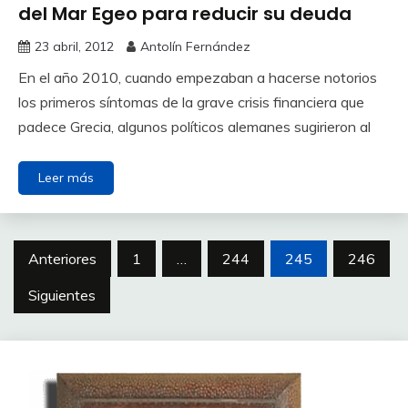
del Mar Egeo para reducir su deuda
23 abril, 2012
Antolín Fernández
En el año 2010, cuando empezaban a hacerse notorios
los primeros síntomas de la grave crisis financiera que
padece Grecia, algunos políticos alemanes sugirieron al
Leer más
Paginación
Anteriores
1
…
244
245
246
de
Siguientes
entradas