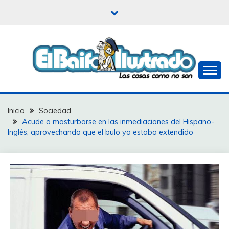
Saltar
al
contenido
Las cosas como no son
EL BAIFO ILUSTRADO
Inicio
Sociedad
Acude a masturbarse en las inmediaciones del Hispano-
Inglés, aprovechando que el bulo ya estaba extendido