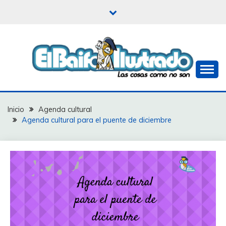
Saltar
al
contenido
Las cosas como no son
EL BAIFO ILUSTRADO
Inicio
Agenda cultural
Agenda cultural para el puente de diciembre