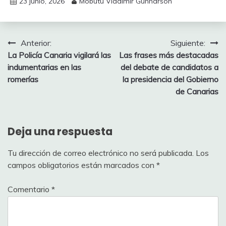
23 junio, 2026
Mobutu Vladimir Gunnarson
Navegación
Anterior:
Siguiente:
La Policía Canaria vigilará las
Las frases más destacadas
de
indumentarias en las
del debate de candidatos a
entradas
romerías
la presidencia del Gobierno
de Canarias
Deja una respuesta
Tu dirección de correo electrónico no será publicada.
Los
campos obligatorios están marcados con
*
Comentario
*