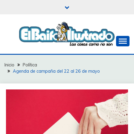
Saltar
al
contenido
Las cosas como no son
EL BAIFO ILUSTRADO
Inicio
Política
Agenda de campaña del 22 al 26 de mayo