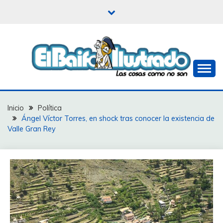
Saltar
al
contenido
Las cosas como no son
EL BAIFO ILUSTRADO
Inicio
Política
Ángel Víctor Torres, en shock tras conocer la existencia de
Valle Gran Rey