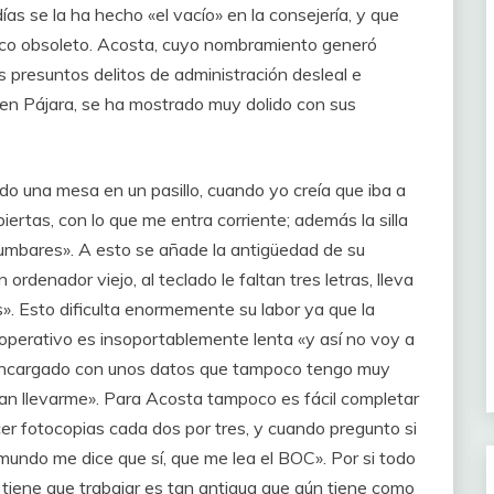
s se la ha hecho «el vacío» en la consejería, y que
ico obsoleto. Acosta, cuyo nombramiento generó
os presuntos delitos de administración desleal e
 en Pájara, se ha mostrado muy dolido con sus
o una mesa en un pasillo, cuando yo creía que iba a
ertas, con lo que me entra corriente; además la silla
umbares». A esto se añade la antigüedad de su
rdenador viejo, al teclado le faltan tres letras, lleva
». Esto dificulta enormemente su labor ya que la
operativo es insoportablemente lenta «y así no voy a
n encargado con unos datos que tampoco tengo muy
ían llevarme». Para Acosta tampoco es fácil completar
r fotocopias cada dos por tres, y cuando pregunto si
mundo me dice que sí, que me lea el BOC». Por si todo
 tiene que trabajar es tan antigua que aún tiene como