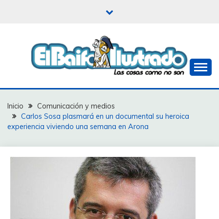
Saltar
al
contenido
Las cosas como no son
EL BAIFO ILUSTRADO
Inicio
Comunicación y medios
Carlos Sosa plasmará en un documental su heroica
experiencia viviendo una semana en Arona