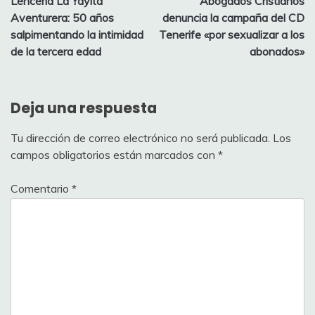
Lencería La Yayita
Abogados Cristianos
de
Aventurera: 50 años
denuncia la campaña del CD
entradas
salpimentando la intimidad
Tenerife «por sexualizar a los
de la tercera edad
abonados»
Deja una respuesta
Tu dirección de correo electrónico no será publicada.
Los
campos obligatorios están marcados con
*
Comentario
*