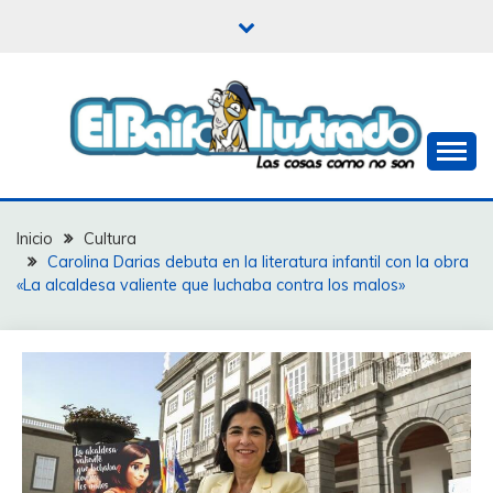
Saltar
al
contenido
Las cosas como no son
EL BAIFO ILUSTRADO
Inicio
Cultura
Carolina Darias debuta en la literatura infantil con la obra
«La alcaldesa valiente que luchaba contra los malos»