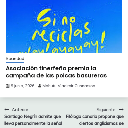
Sociedad
Asociación tinerfeña premia la
campaña de las polcas basureras
9 junio, 2026
Mobutu Vladimir Gunnarson
Navegación
Anterior:
Siguiente:
Santiago Negrín admite que
Filóloga canaria propone que
de
lleva personalmente la señal
ciertos anglicismos se