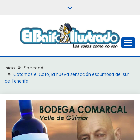
Saltar
al
contenido
Las cosas como no son
EL BAIFO ILUSTRADO
Inicio
Sociedad
Catamos el Coto, la nueva sensación espumosa del sur
de Tenerife