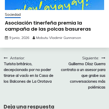
Sociedad
Asociación tinerfeña premia la
campaña de las polcas basureras
9 junio, 2026
Mobutu Vladimir Gunnarson
Navegación
Anterior:
Siguiente:
Turista británico,
Guillermo Díaz Guerra
de
decepcionado por no poder
contrata a un asesor para
entradas
tirarse al vacío en la Casa de
que grabe sus
los Balcones de La Orotava
conversaciones más
polémicas
Deja una respuesta