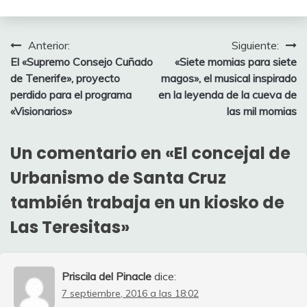
Navegación
Anterior:
Siguiente:
El «Supremo Consejo Cuñado
«Siete momias para siete
de
de Tenerife», proyecto
magos», el musical inspirado
entradas
perdido para el programa
en la leyenda de la cueva de
«Visionarios»
las mil momias
Un comentario en «
El concejal de
Urbanismo de Santa Cruz
también trabaja en un kiosko de
Las Teresitas
»
Priscila del Pinacle
dice:
7 septiembre, 2016 a las 18:02