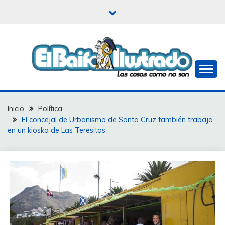
Saltar
al
contenido
Las cosas como no son
EL BAIFO ILUSTRADO
Inicio
Política
El concejal de Urbanismo de Santa Cruz también trabaja
en un kiosko de Las Teresitas