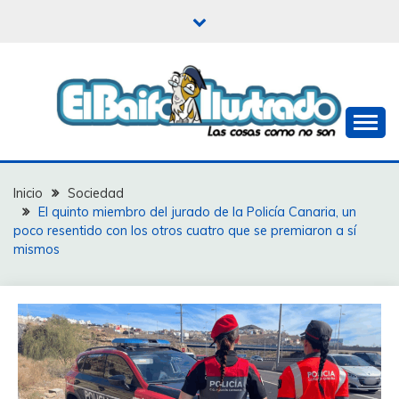
Saltar
al
contenido
Las cosas como no son
EL BAIFO ILUSTRADO
Inicio
Sociedad
El quinto miembro del jurado de la Policía Canaria, un
poco resentido con los otros cuatro que se premiaron a sí
mismos