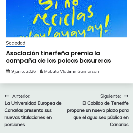
Sociedad
Asociación tinerfeña premia la
campaña de las polcas basureras
9 junio, 2026
Mobutu Vladimir Gunnarson
Navegación
Anterior:
Siguiente:
La Universidad Europea de
El Cabildo de Tenerife
de
Canarias presenta sus
propone un nuevo plazo para
entradas
nuevas titulaciones en
que el agua sea pública en
porciones
Canarias