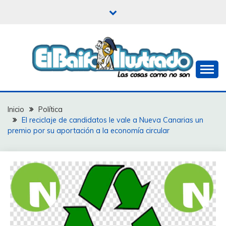
Saltar
al
contenido
Las cosas como no son
EL BAIFO ILUSTRADO
Inicio
Política
El reciclaje de candidatos le vale a Nueva Canarias un
premio por su aportación a la economía circular