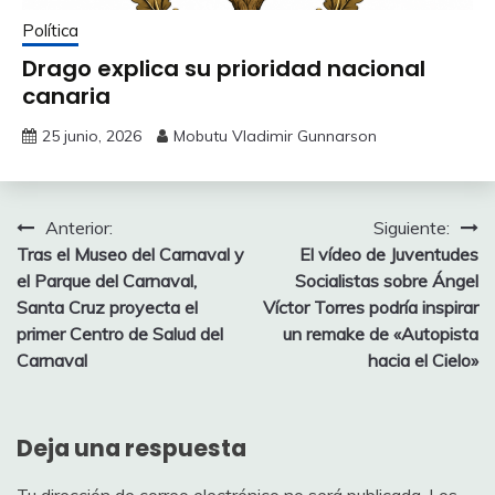
Política
Drago explica su prioridad nacional
canaria
25 junio, 2026
Mobutu Vladimir Gunnarson
Navegación
Anterior:
Siguiente:
Tras el Museo del Carnaval y
El vídeo de Juventudes
de
el Parque del Carnaval,
Socialistas sobre Ángel
entradas
Santa Cruz proyecta el
Víctor Torres podría inspirar
primer Centro de Salud del
un remake de «Autopista
Carnaval
hacia el Cielo»
Deja una respuesta