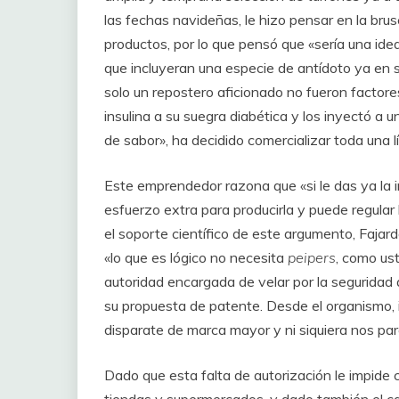
las fechas navideñas, le hizo pensar en la bru
productos, por lo que pensó que «sería una ide
que incluyeran una especie de antídoto ya en s
solo un repostero aficionado no fueron factores
insulina a su suegra diabética y los inyectó a u
de sabor», ha decidido comercializar toda una 
Este emprendedor razona que «si le das ya la i
esfuerzo extra para producirla y puede regular
el soporte científico de este argumento, Faja
«lo que es lógico no necesita
peipers
, como us
autoridad encargada de velar por la seguridad
su propuesta de patente. Desde el organismo,
disparate de marca mayor y ni siquiera nos par
Dado que esta falta de autorización le impide 
tiendas y supermercados, y dado también el ca