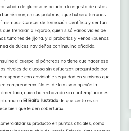
sca subida de glucosa asociada a la ingesta de estos
a buenísima», en sus palabras, «que hubiera turrones
í mismos». Carecer de formación científica y ser tan
 que frenaran a Fajardo, quien sisó varios viales de
nos turrones de Jijona, y al probarlos y verlos «buenos
línea de dulces navideños con insulina añadida.
nsulina al cuerpo, el páncreas no tiene que hacer ese
 los niveles de glucosa sin esfuerzo»; preguntado por
rdo responde con envidiable seguridad en sí mismo que
ted comprenderá». No es de la misma opinión la
 alimentaria, quien ha rechazado sin contemplaciones
 informan a
El Baifo Ilustrado
de que «esto es un
ece bien que le den cobertura».
comercializar su producto en puntos oficiales, como
rácter indesmayable del propio Fajardo, éste asegura