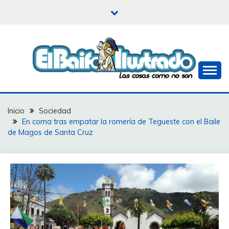
Saltar
al
contenido
Las cosas como no son
EL BAIFO ILUSTRADO
Inicio
Sociedad
En coma tras empatar la romería de Tegueste con el Baile
de Magos de Santa Cruz