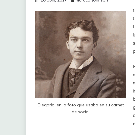
26 abril, 2017
Maruca Johnson
C
t
l
Olegario, en la foto que usaba en su carnet
de socio.