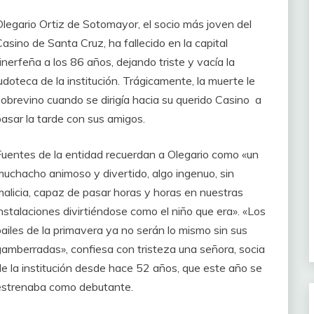
Olegario Ortiz de Sotomayor, el socio más joven del
asino de Santa Cruz, ha fallecido en la capital
inerfeña a los 86 años, dejando triste y vacía la
udoteca de la institución. Trágicamente, la muerte le
sobrevino cuando se dirigía hacia su querido Casino a
pasar la tarde con sus amigos.
Fuentes de la entidad recuerdan a Olegario como «un
muchacho animoso y divertido, algo ingenuo, sin
malicia, capaz de pasar horas y horas en nuestras
instalaciones divirtiéndose como el niño que era». «Los
bailes de la primavera ya no serán lo mismo sin sus
gamberradas», confiesa con tristeza una señora, socia
de la institución desde hace 52 años, que este año se
estrenaba como debutante.