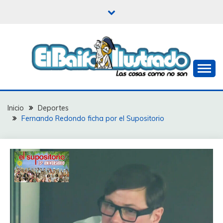
Saltar
al
contenido
Las cosas como no son
EL BAIFO ILUSTRADO
Inicio
Deportes
Fernando Redondo ficha por el Supositorio