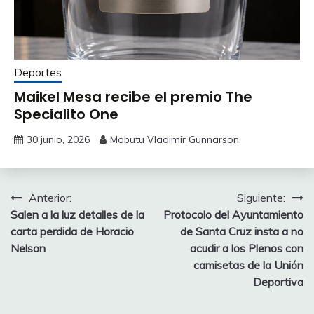
Deportes
Maikel Mesa recibe el premio The
Specialito One
30 junio, 2026
Mobutu Vladimir Gunnarson
Navegación
Anterior:
Siguiente:
Salen a la luz detalles de la
Protocolo del Ayuntamiento
de
carta perdida de Horacio
de Santa Cruz insta a no
entradas
Nelson
acudir a los Plenos con
camisetas de la Unión
Deportiva