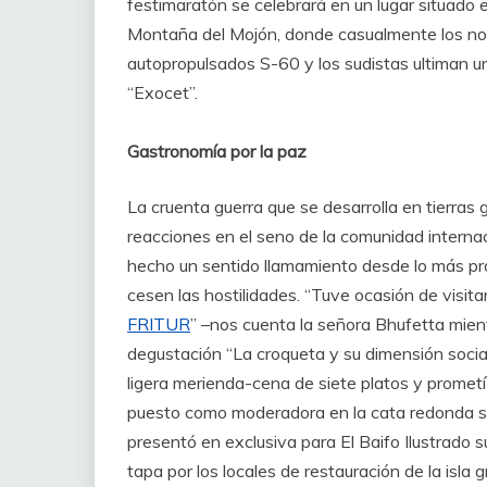
festimaratón se celebrará en un lugar situado 
Montaña del Mojón, donde casualmente los no
autopropulsados S-60 y los sudistas ultiman una
“Exocet”.
Gastronomía por la paz
La cruenta guerra que se desarrolla en tierr
reacciones en el seno de la comunidad interna
hecho un sentido llamamiento desde lo más pro
cesen las hostilidades. “Tuve ocasión de visitar
FRITUR
” –nos cuenta la señora Bhufetta mient
degustación “La croqueta y su dimensión social
ligera merienda-cena de siete platos y prometí 
puesto como moderadora en la cata redonda sob
presentó en exclusiva para El Baifo Ilustrado su
tapa por los locales de restauración de la isla 