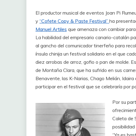
El productor musical de eventos Joan Pi Rumeu
y
“Cofete Copy & Paste Festival”
ha presenta
Manuel Artiles
que amenaza con cambiar para si
La habilidad del empresario canario-catalán p
al gancho del comunicador tinerfeño para recole
ínsula chinija un festival solidario en el que ca
diez arrobas de arroz, gofio o pan de molde. Es
de Montaña Clara, que ha sufrido en sus carnes 
Benavente, las K-Narias, Chago Melián, Idaira 
participar en el festival que se celebraría por 
Por su par
ofrecimien
Caleta de 
posibilidad
“Ya es bas