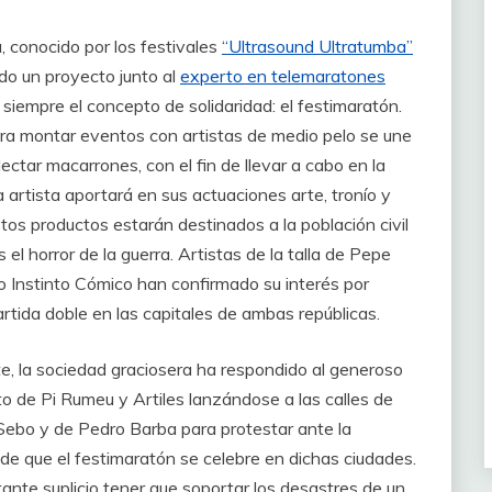
, conocido por los festivales
“Ultrasound Ultratumba”
do un proyecto junto al
experto en telemaratones
empre el concepto de solidaridad: el festimaratón.
ara montar eventos con artistas de medio pelo se une
ctar macarrones, con el fin de llevar a cabo en la
da artista aportará en sus actuaciones arte, tronío y
tos productos estarán destinados a la población civil
el horror de la guerra. Artistas de la talla de Pepe
o Instinto Cómico han confirmado su interés por
partida doble en las capitales de ambas repúblicas.
te, la sociedad graciosera ha respondido al generoso
to de Pi Rumeu y Artiles lanzándose a las calles de
Sebo y de Pedro Barba para protestar ante la
 de que el festimaratón se celebre en dichas ciudades.
tante suplicio tener que soportar los desastres de un