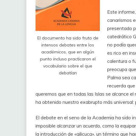
Este informe
canarismos e
presentado po
catedrático 
El documento ha sido fruto de
no podía qued
intensos debates entre los
académicos, que en algún
es rico en in
punto incluso practicaron el
calentura o f
vocabulario sobre el que
preocupa que 
debatían
Palma sea cas
recuerda que 
queremos que en todas las Islas se alcance el 
ha obtenido nuestro exabrupto más universal: 
El debate en el seno de la Academia ha sido i
imposible alcanzar un acuerdo, como la equipa
la introducción de «gilicuca», un término que ha