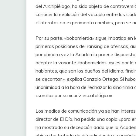
del Archipiélago, ha sido objeto de controvers
conocer la evolución del vocablo entre los ciu
«Totorota» no experimenta cambios, pero se acon
Por su parte, «bobomierda» sigue imbatido en l
primeras posiciones del ranking de ofensas, a
por primera vez la Academia parece dispuesta
aceptar la variante «bobomielda», «si es por la 
hablantes, que son los dueños del idioma, fina
se decantan», explica Gonzalo Ortega. Sí hubo
unanimidad a la hora de rechazar la sinonimia 
«sorullo» por su «cariz escatológico»
Los medios de comunicación ya se han interesa
director de El Día, ha pedido una copia «para e
ha mostrado su decepción dado que la Academi
ahínco ha tratado de difundir desde su periód