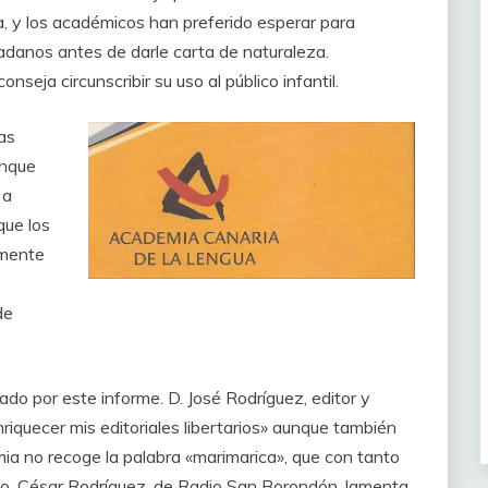
ia, y los académicos han preferido esperar para
dadanos antes de darle carta de naturaleza.
seja circunscribir su uso al público infantil.
as
unque
 a
que los
lmente
de
do por este informe. D. José Rodríguez, editor y
nriquecer mis editoriales libertarios» aunque también
a no recoge la palabra «marimarica», que con tanto
ico. César Rodríguez, de Radio San Borondón, lamenta