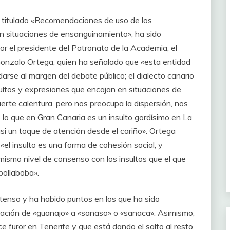
, titulado «Recomendaciones de uso de los
n situaciones de ensanguinamiento», ha sido
r el presidente del Patronato de la Academia, el
Gonzalo Ortega, quien ha señalado que «esta entidad
arse al margen del debate público; el dialecto canario
sultos y expresiones que encajan en situaciones de
uerte calentura, pero nos preocupa la dispersión, nos
lo que en Gran Canaria es un insulto gordísimo en La
i un toque de atención desde el cariño». Ortega
«el insulto es una forma de cohesión social, y
mismo nivel de consenso con los insultos que el que
pollaboba».
ntenso y ha habido puntos en los que ha sido
ración de «guanajo» a «sanaso» o «sanaca». Asimismo,
ce furor en Tenerife y que está dando el salto al resto