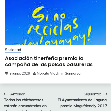
Sociedad
Asociación tinerfeña premia la
campaña de las polcas basureras
9 junio, 2026
Mobutu Vladimir Gunnarson
Navegación
Anterior:
Siguiente:
Todos los chicharreros
El Ayuntamiento de Laguna,
de
estarán encuadrados en
premio Magufriendly 2017