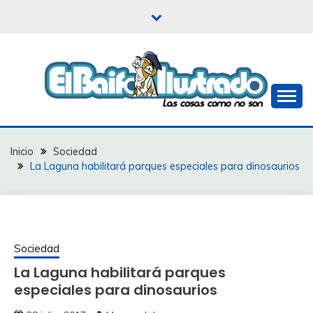
Saltar
al
contenido
Las cosas como no son
EL BAIFO ILUSTRADO
Inicio
Sociedad
La Laguna habilitará parques especiales para dinosaurios
Sociedad
La Laguna habilitará parques
especiales para dinosaurios