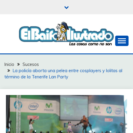
Saltar
al
contenido
Las cosas como no son
EL BAIFO ILUSTRADO
Inicio
Sucesos
La policía aborta una pelea entre cosplayers y lolitas al
término de la Tenerife Lan Party