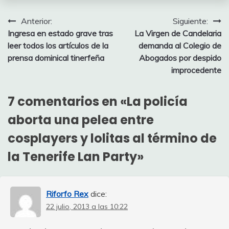
Navegación
Anterior:
Siguiente:
Ingresa en estado grave tras
La Virgen de Candelaria
de
leer todos los artículos de la
demanda al Colegio de
entradas
prensa dominical tinerfeña
Abogados por despido
improcedente
7 comentarios en «
La policía
aborta una pelea entre
cosplayers y lolitas al término de
la Tenerife Lan Party
»
Riforfo Rex
dice:
22 julio, 2013 a las 10:22