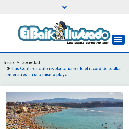
Saltar
al
contenido
Las cosas como no son
EL BAIFO ILUSTRADO
Inicio
Sociedad
Las Canteras bate involuntariamente el récord de toallas
comerciales en una misma playa