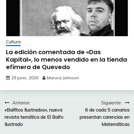
Cultura
La edición comentada de «Das
Kapital», lo menos vendido en la tienda
efímera de Quevedo
29 junio, 2026
Maruca Johnson
Navegación
Anterior:
Siguiente:
«Baifitos Ilustrados», nueva
6 de cada 5 canarios
de
revista temática de El Baifo
presentan carencias en
entradas
Ilustrado
Matemáticas