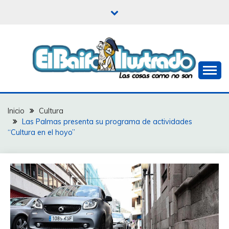
Saltar
al
contenido
Las cosas como no son
EL BAIFO ILUSTRADO
Inicio
Cultura
Las Palmas presenta su programa de actividades
“Cultura en el hoyo”