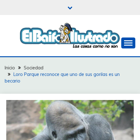
Saltar
al
contenido
Las cosas como no son
EL BAIFO ILUSTRADO
Inicio
Sociedad
Loro Parque reconoce que uno de sus gorilas es un
becario