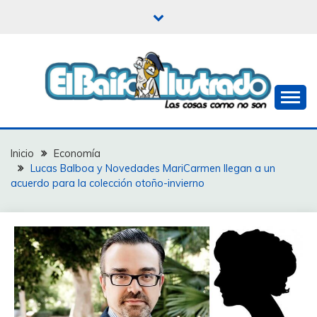
Saltar
al
contenido
Las cosas como no son
EL BAIFO ILUSTRADO
Inicio
Economía
Lucas Balboa y Novedades MariCarmen llegan a un
acuerdo para la colección otoño-invierno