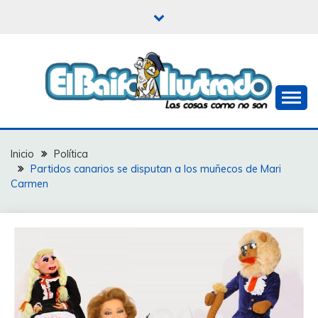
Saltar
al
contenido
Las cosas como no son
EL BAIFO ILUSTRADO
Inicio
Política
Partidos canarios se disputan a los muñecos de Mari
Carmen