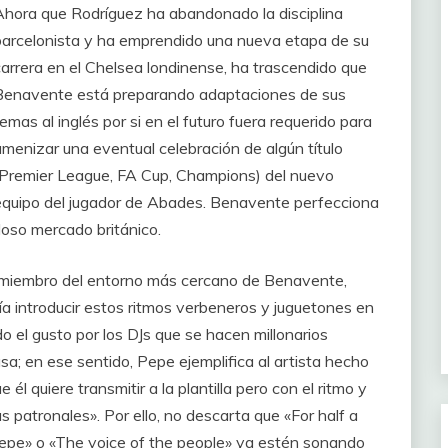
Ahora que Rodríguez ha abandonado la disciplina
barcelonista y ha emprendido una nueva etapa de su
carrera en el Chelsea londinense, ha trascendido que
Benavente está preparando adaptaciones de sus
emas al inglés por si en el futuro fuera requerido para
amenizar una eventual celebración de algún título
(Premier League, FA Cup, Champions) del nuevo
equipo del jugador de Abades. Benavente perfecciona
loso mercado británico.
 miembro del entorno más cercano de Benavente,
a introducir estos ritmos verbeneros y juguetones en
 el gusto por los DJs que se hacen millonarios
; en ese sentido, Pepe ejemplifica al artista hecho
él quiere transmitir a la plantilla pero con el ritmo y
s patronales». Por ello, no descarta que «For half a
 Pepe» o «The voice of the people» ya estén sonando