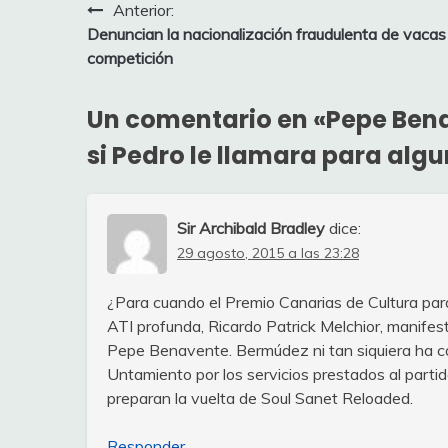
Navegación
Anterior:
Denuncian la nacionalización fraudulenta de vacas
de
competición
entradas
Un comentario en «
Pepe Bena
si Pedro le llamara para alg
Sir Archibald Bradley
dice:
29 agosto, 2015 a las 23:28
¿Para cuando el Premio Canarias de Cultura pa
ATI profunda, Ricardo Patrick Melchior, manifest
Pepe Benavente. Bermúdez ni tan siquiera ha co
Untamiento por los servicios prestados al partid
preparan la vuelta de Soul Sanet Reloaded.
Responder