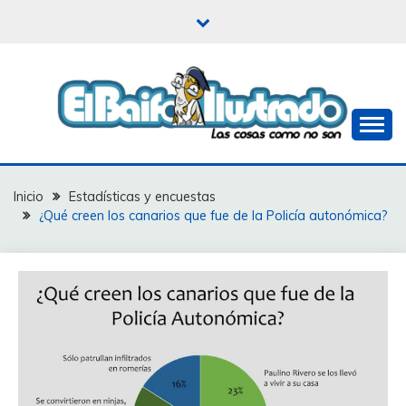
Saltar
al
contenido
Las cosas como no son
EL BAIFO ILUSTRADO
Inicio
Estadísticas y encuestas
¿Qué creen los canarios que fue de la Policía autonómica?