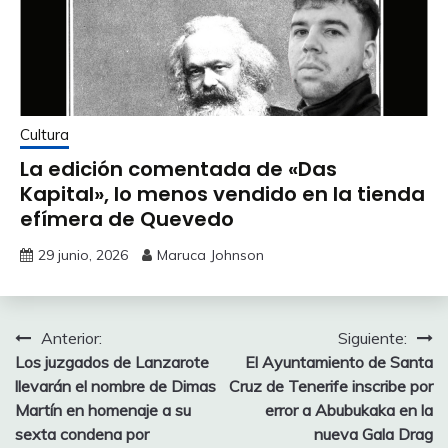
Cultura
La edición comentada de «Das
Kapital», lo menos vendido en la tienda
efímera de Quevedo
29 junio, 2026
Maruca Johnson
Navegación
Anterior:
Siguiente:
Los juzgados de Lanzarote
El Ayuntamiento de Santa
de
llevarán el nombre de Dimas
Cruz de Tenerife inscribe por
entradas
Martín en homenaje a su
error a Abubukaka en la
sexta condena por
nueva Gala Drag