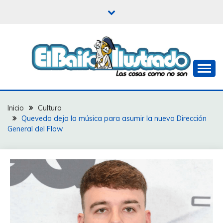
Saltar
al
contenido
Las cosas como no son
EL BAIFO ILUSTRADO
Inicio
Cultura
Quevedo deja la música para asumir la nueva Dirección
General del Flow