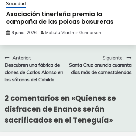
Sociedad
Asociación tinerfeña premia la
campaña de las polcas basureras
9 junio, 2026
Mobutu Vladimir Gunnarson
Navegación
Anterior:
Siguiente:
Descubren una fábrica de
Santa Cruz anuncia cuarenta
de
clones de Carlos Alonso en
días más de carnestolendas
entradas
los sótanos del Cabildo
2 comentarios en «
Quienes se
disfracen de Enanos serán
sacrificados en el Teneguía
»