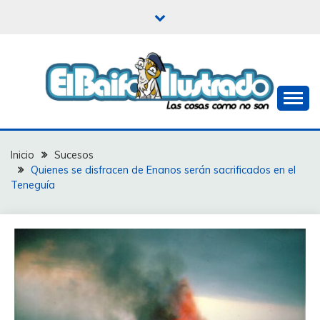
Saltar
al
contenido
Las cosas como no son
EL BAIFO ILUSTRADO
Inicio
Sucesos
Quienes se disfracen de Enanos serán sacrificados en el
Teneguía