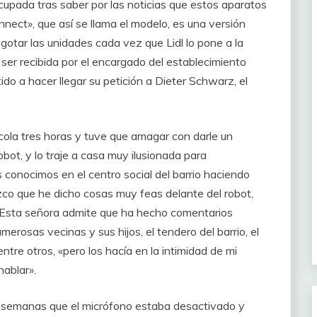
cupada tras saber por las noticias que estos aparatos
nect», que así se llama el modelo, es una versión
gotar las unidades cada vez que Lidl lo pone a la
er recibida por el encargado del establecimiento
o a hacer llegar su petición a Dieter Schwarz, el
cola tres horas y tuve que amagar con darle un
ot, y lo traje a casa muy ilusionada para
 conocimos en el centro social del barrio haciendo
co que he dicho cosas muy feas delante del robot,
. Esta señora admite que ha hecho comentarios
erosas vecinas y sus hijos, el tendero del barrio, el
tre otros, «pero los hacía en la intimidad de mi
hablar».
de semanas que el micrófono estaba desactivado y