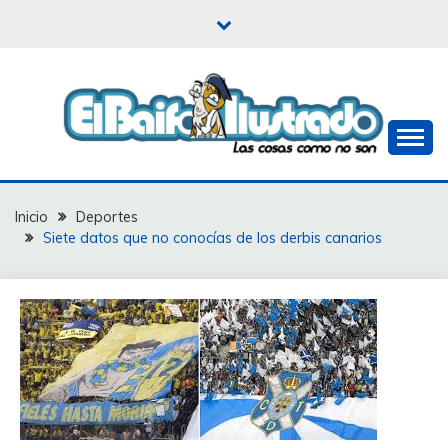
Saltar
al
contenido
Las cosas como no son
EL BAIFO ILUSTRADO
Inicio
Deportes
Siete datos que no conocías de los derbis canarios