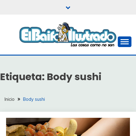
Saltar
al
contenido
Las cosas como no son
EL BAIFO ILUSTRADO
Etiqueta:
Body sushi
Inicio
Body sushi