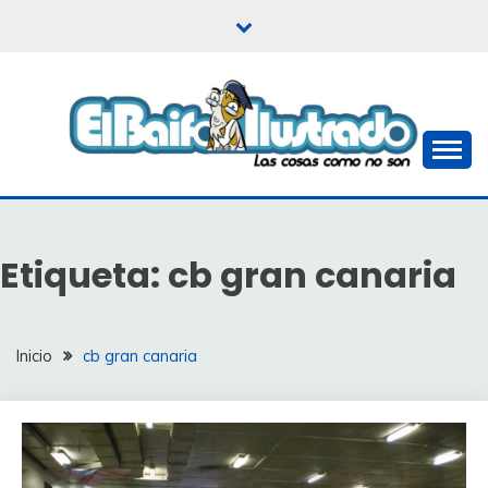
Saltar
al
contenido
Las cosas como no son
EL BAIFO ILUSTRADO
Etiqueta:
cb gran canaria
Inicio
cb gran canaria