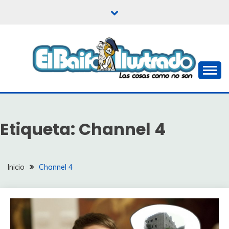
Saltar
al
contenido
Las cosas como no son
EL BAIFO ILUSTRADO
Etiqueta:
Channel 4
Inicio
Channel 4