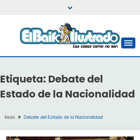
Saltar
al
contenido
Las cosas como no son
EL BAIFO ILUSTRADO
Etiqueta:
Debate del
Estado de la Nacionalidad
Inicio
Debate del Estado de la Nacionalidad