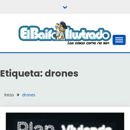
Saltar
al
contenido
Las cosas como no son
EL BAIFO ILUSTRADO
Etiqueta:
drones
Inicio
drones