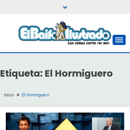
Saltar
al
contenido
Las cosas como no son
EL BAIFO ILUSTRADO
Etiqueta:
El Hormiguero
Inicio
El Hormiguero