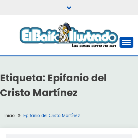
Saltar
al
contenido
Las cosas como no son
EL BAIFO ILUSTRADO
Etiqueta:
Epifanio del
Cristo Martínez
Inicio
Epifanio del Cristo Martínez