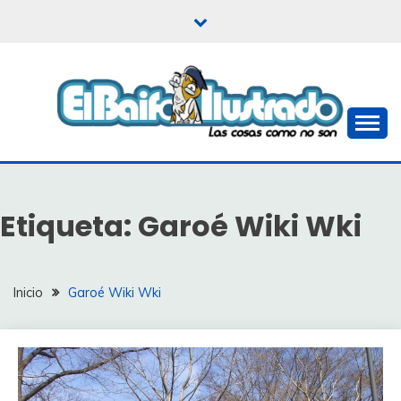
Saltar
al
contenido
Las cosas como no son
EL BAIFO ILUSTRADO
Etiqueta:
Garoé Wiki Wki
Inicio
Garoé Wiki Wki