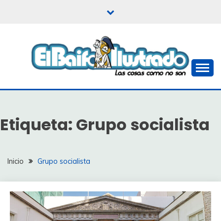
Saltar
al
contenido
Las cosas como no son
EL BAIFO ILUSTRADO
Etiqueta:
Grupo socialista
Inicio
Grupo socialista