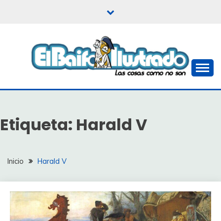
Saltar
al
contenido
Las cosas como no son
EL BAIFO ILUSTRADO
Etiqueta:
Harald V
Inicio
Harald V