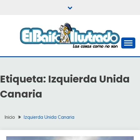
Saltar
al
contenido
Las cosas como no son
EL BAIFO ILUSTRADO
Etiqueta:
Izquierda Unida
Canaria
Inicio
Izquierda Unida Canaria