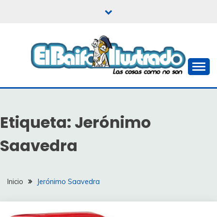
Saltar
al
contenido
Las cosas como no son
EL BAIFO ILUSTRADO
Etiqueta:
Jerónimo
Saavedra
Inicio
Jerónimo Saavedra