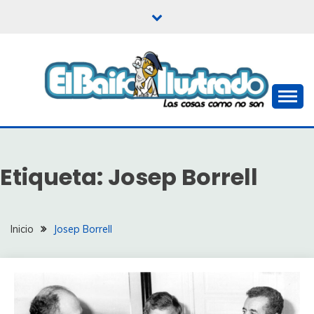
Saltar
al
contenido
Las cosas como no son
EL BAIFO ILUSTRADO
Etiqueta:
Josep Borrell
Inicio
Josep Borrell