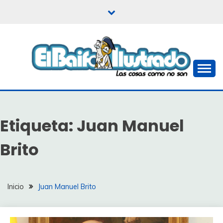
Saltar
al
contenido
Las cosas como no son
EL BAIFO ILUSTRADO
Etiqueta:
Juan Manuel
Brito
Inicio
Juan Manuel Brito