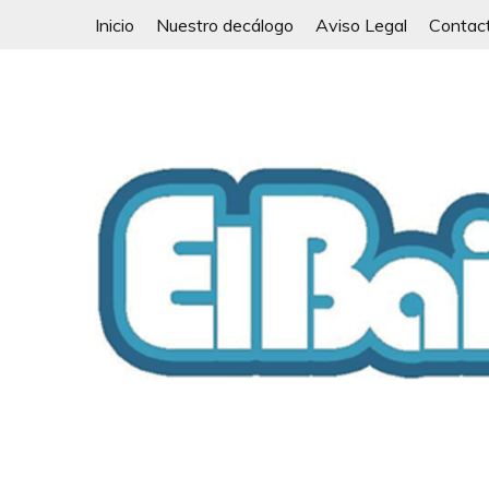
Saltar
Inicio
Nuestro decálogo
Aviso Legal
Contac
al
contenido
Las cosas como no son
EL BAIFO ILUSTRAD