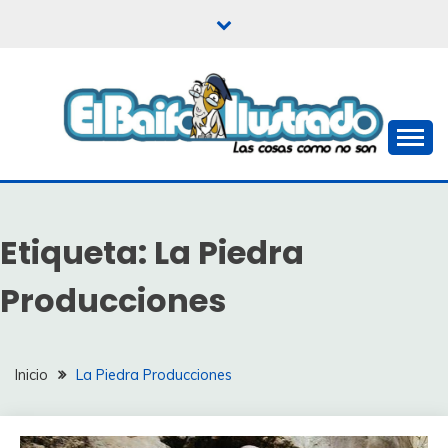
Saltar
al
contenido
Las cosas como no son
EL BAIFO ILUSTRADO
Etiqueta:
La Piedra
Producciones
Inicio
La Piedra Producciones