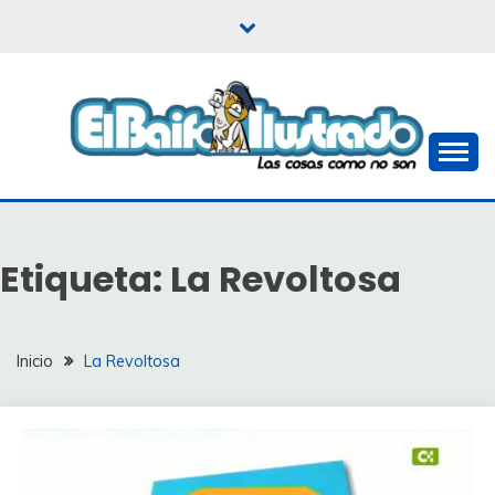
Saltar
al
contenido
Las cosas como no son
EL BAIFO ILUSTRADO
Etiqueta:
La Revoltosa
Inicio
La Revoltosa